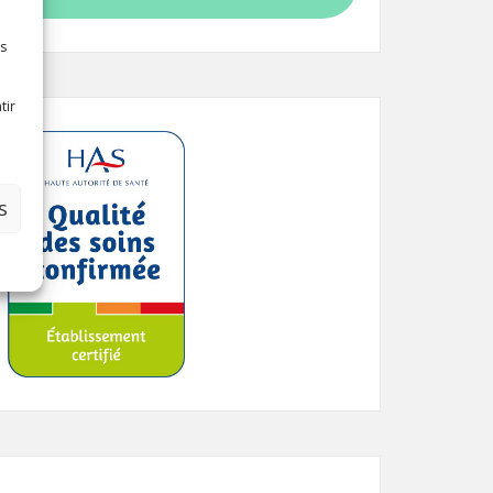
es
tir
S