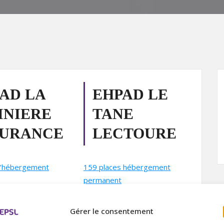
AD LA
EHPAD LE
INIERE
TANE
EURANCE
LECTOURE
d’hébergement
159 places hébergement
permanent
risée de 13 places)
9 places d’hébergement
temporaire
Gérer le consentement