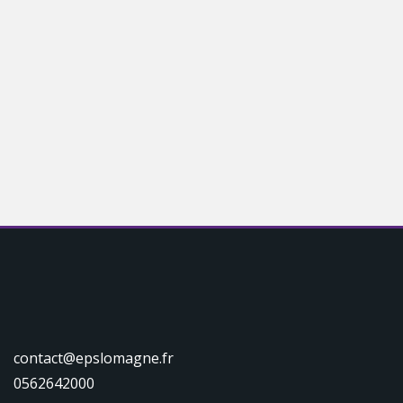
contact@epslomagne.fr
0562642000