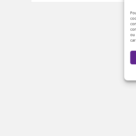
Pou
coo
con
com
ou 
car